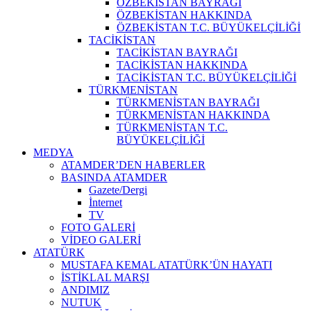
ÖZBEKİSTAN BAYRAĞI
ÖZBEKİSTAN HAKKINDA
ÖZBEKİSTAN T.C. BÜYÜKELÇİLİĞİ
TACİKİSTAN
TACİKİSTAN BAYRAĞI
TACİKİSTAN HAKKINDA
TACİKİSTAN T.C. BÜYÜKELÇİLİĞİ
TÜRKMENİSTAN
TÜRKMENİSTAN BAYRAĞI
TÜRKMENİSTAN HAKKINDA
TÜRKMENİSTAN T.C.
BÜYÜKELÇİLİĞİ
MEDYA
ATAMDER’DEN HABERLER
BASINDA ATAMDER
Gazete/Dergi
İnternet
TV
FOTO GALERİ
VİDEO GALERİ
ATATÜRK
MUSTAFA KEMAL ATATÜRK’ÜN HAYATI
İSTİKLAL MARŞI
ANDIMIZ
NUTUK