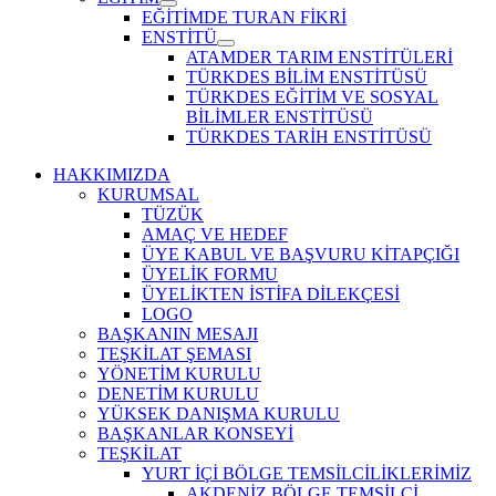
Show
EĞİTİMDE TURAN FİKRİ
sub
ENSTİTÜ
menu
Show
ATAMDER TARIM ENSTİTÜLERİ
sub
TÜRKDES BİLİM ENSTİTÜSÜ
menu
TÜRKDES EĞİTİM VE SOSYAL
BİLİMLER ENSTİTÜSÜ
TÜRKDES TARİH ENSTİTÜSÜ
HAKKIMIZDA
KURUMSAL
TÜZÜK
AMAÇ VE HEDEF
ÜYE KABUL VE BAŞVURU KİTAPÇIĞI
ÜYELİK FORMU
ÜYELİKTEN İSTİFA DİLEKÇESİ
LOGO
BAŞKANIN MESAJI
TEŞKİLAT ŞEMASI
YÖNETİM KURULU
DENETİM KURULU
YÜKSEK DANIŞMA KURULU
BAŞKANLAR KONSEYİ
TEŞKİLAT
YURT İÇİ BÖLGE TEMSİLCİLİKLERİMİZ
AKDENİZ BÖLGE TEMSİLCİ