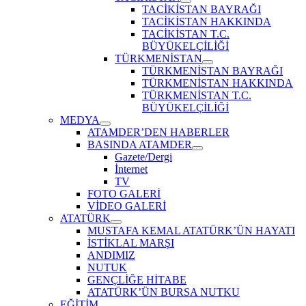
Show
TACİKİSTAN BAYRAĞI
sub
TACİKİSTAN HAKKINDA
menu
TACİKİSTAN T.C.
BÜYÜKELÇİLİĞİ
TÜRKMENİSTAN
Show
TÜRKMENİSTAN BAYRAĞI
sub
TÜRKMENİSTAN HAKKINDA
menu
TÜRKMENİSTAN T.C.
BÜYÜKELÇİLİĞİ
MEDYA
Show
ATAMDER’DEN HABERLER
sub
BASINDA ATAMDER
menu
Show
Gazete/Dergi
sub
İnternet
menu
TV
FOTO GALERİ
VİDEO GALERİ
ATATÜRK
Show
MUSTAFA KEMAL ATATÜRK’ÜN HAYATI
sub
İSTİKLAL MARŞI
menu
ANDIMIZ
NUTUK
GENÇLİĞE HİTABE
ATATÜRK’ÜN BURSA NUTKU
EĞİTİM