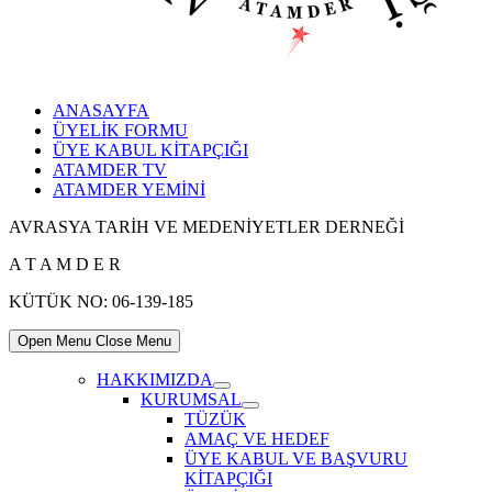
ANASAYFA
ÜYELİK FORMU
ÜYE KABUL KİTAPÇIĞI
ATAMDER TV
ATAMDER YEMİNİ
AVRASYA TARİH VE MEDENİYETLER DERNEĞİ
A T A M D E R
KÜTÜK NO: 06-139-185
Open Menu
Close Menu
HAKKIMIZDA
Show
KURUMSAL
sub
Show
TÜZÜK
menu
sub
AMAÇ VE HEDEF
menu
ÜYE KABUL VE BAŞVURU
KİTAPÇIĞI