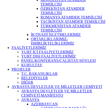
TEMSİLCİSİ
ÖZBEKİSTAN ATAMDER
TEMSİLCİSİ
ROMANYA ATAMDER TEMSİLCİSİ
TACİKİSTAN ATAMDER TEMSİLCİSİ
TÜRKMENİSTAN ATAMDER
TEMSİLCİSİ
İKTİSADİ İŞLETMELERİMİZ
ORTAKLIKLARIMIZ-
İŞBİRLİKTELİKLERİMİZ
FAALİYETLERİMİZ
YURT İÇİ FAALİYETLERİMİZ
YURT DIŞI FAALİYETLERİMİZ
PANEL/KONFERANS/ÇALIŞTAY/SÖYLEŞİ
KURULTAY
PROJELER
T.C. BAKANLIKLAR
BELEDİYELER
DİĞER
AVRASYA DEVLETLER VE MİLLETLER CEMİYETİ
AVRASYA DEVLETLER VE MİLLETLER
CEMİYETİ MANİFESTO
AVRASYA
AZERBAYCAN