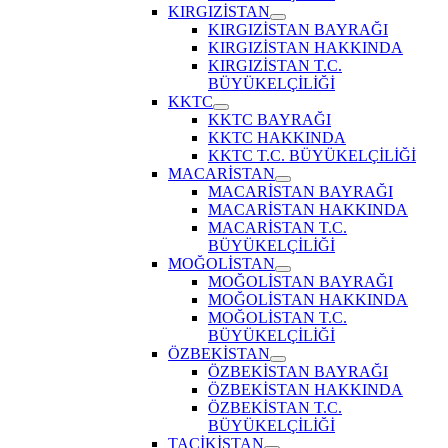
KIRGIZİSTAN
Show
KIRGIZİSTAN BAYRAĞI
sub
KIRGIZİSTAN HAKKINDA
menu
KIRGIZİSTAN T.C.
BÜYÜKELÇİLİĞİ
KKTC
Show
KKTC BAYRAĞI
sub
KKTC HAKKINDA
menu
KKTC T.C. BÜYÜKELÇİLİĞİ
MACARİSTAN
Show
MACARİSTAN BAYRAĞI
sub
MACARİSTAN HAKKINDA
menu
MACARİSTAN T.C.
BÜYÜKELÇİLİĞİ
MOĞOLİSTAN
Show
MOĞOLİSTAN BAYRAĞI
sub
MOĞOLİSTAN HAKKINDA
menu
MOĞOLİSTAN T.C.
BÜYÜKELÇİLİĞİ
ÖZBEKİSTAN
Show
ÖZBEKİSTAN BAYRAĞI
sub
ÖZBEKİSTAN HAKKINDA
menu
ÖZBEKİSTAN T.C.
BÜYÜKELÇİLİĞİ
TACİKİSTAN