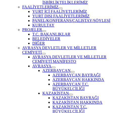
İŞBİRLİKTELİKLERİMİZ
FAALİYETLERİMİZ
Show
YURT İÇİ FAALİYETLERİMİZ
sub
YURT DIŞI FAALİYETLERİMİZ
menu
PANEL/KONFERANS/ÇALIŞTAY/SÖYLEŞİ
KURULTAY
PROJELER
Show
T.C. BAKANLIKLAR
sub
BELEDİYELER
menu
DİĞER
AVRASYA DEVLETLER VE MİLLETLER
CEMİYETİ
Show
AVRASYA DEVLETLER VE MİLLETLER
sub
CEMİYETİ MANİFESTO
menu
AVRASYA
Show
AZERBAYCAN
sub
Show
AZERBAYCAN BAYRAĞI
menu
sub
AZERBAYCAN HAKKINDA
menu
AZERBAYCAN T.C.
BÜYÜKELÇİLİĞİ
KAZAKİSTAN
Show
KAZAKİSTAN BAYRAĞI
sub
KAZAKİSTAN HAKKINDA
menu
KAZAKİSTAN T.C.
BÜYÜKELÇİLİĞİ