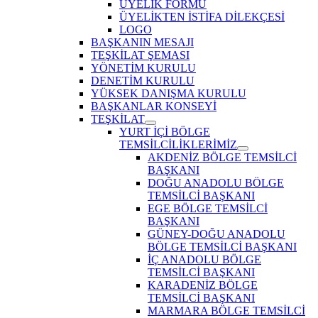
ÜYELİK FORMU
ÜYELİKTEN İSTİFA DİLEKÇESİ
LOGO
BAŞKANIN MESAJI
TEŞKİLAT ŞEMASI
YÖNETİM KURULU
DENETİM KURULU
YÜKSEK DANIŞMA KURULU
BAŞKANLAR KONSEYİ
TEŞKİLAT
Show
YURT İÇİ BÖLGE
sub
TEMSİLCİLİKLERİMİZ
menu
Show
AKDENİZ BÖLGE TEMSİLCİ
sub
BAŞKANI
menu
DOĞU ANADOLU BÖLGE
TEMSİLCİ BAŞKANI
EGE BÖLGE TEMSİLCİ
BAŞKANI
GÜNEY-DOĞU ANADOLU
BÖLGE TEMSİLCİ BAŞKANI
İÇ ANADOLU BÖLGE
TEMSİLCİ BAŞKANI
KARADENİZ BÖLGE
TEMSİLCİ BAŞKANI
MARMARA BÖLGE TEMSİLCİ