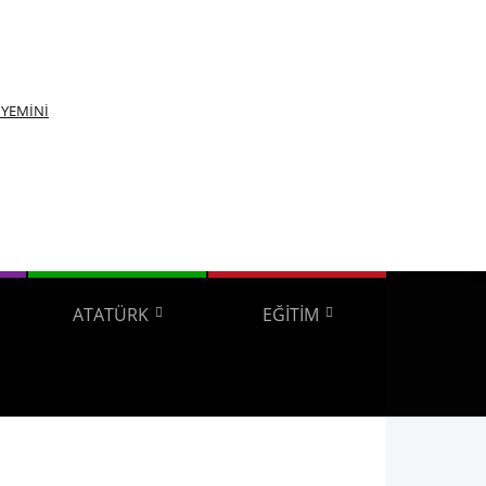
YEMİNİ
ATATÜRK
EĞİTİM