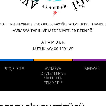
YFA
ÜYELİK FORMU
ÜYE KABUL KİTAPÇIĞI
ATAMDER TV
ATAMDER 
AVRASYA TARİH VE MEDENİYETLER DERNEĞİ
A T A M D E R
KÜTÜK NO: 06-139-185
PROJELER
AVRASYA
MEDYA
DEVLETLER VE
MİLLETLER
CEMİYETİ