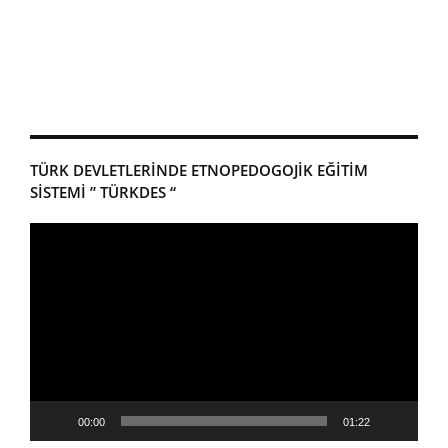
TÜRK DEVLETLERİNDE ETNOPEDOGOJİK EĞİTİM
SİSTEMİ ” TÜRKDES “
Video
oynatıcı
00:00
01:22