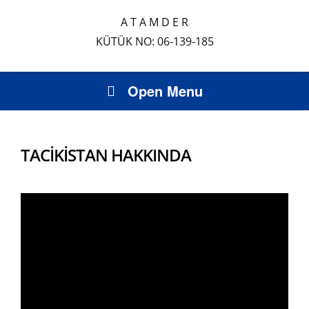
A T A M D E R
KÜTÜK NO: 06-139-185
Open Menu
TACİKİSTAN HAKKINDA