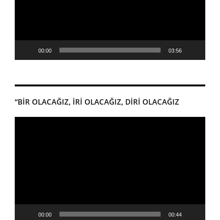
00:00
03:56
“BİR OLACAĞIZ, İRİ OLACAĞIZ, DİRİ OLACAĞIZ
Video
oynatıcı
00:00
00:44