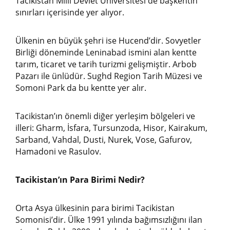
Tacikistan Milli Devlet Üniversitesi de başkentin
sınırları içerisinde yer alıyor.
Ülkenin en büyük şehri ise Hucend’dir. Sovyetler
Birliği döneminde Leninabad ismini alan kentte
tarım, ticaret ve tarih turizmi gelişmiştir. Arbob
Pazarı ile ünlüdür. Sughd Region Tarih Müzesi ve
Somoni Park da bu kentte yer alır.
Tacikistan’ın önemli diğer yerleşim bölgeleri ve
illeri: Gharm, İsfara, Tursunzoda, Hisor, Kairakum,
Sarband, Vahdal, Dusti, Nurek, Vose, Gafurov,
Hamadoni ve Rasulov.
Tacikistan’ın Para Birimi Nedir?
Orta Asya ülkesinin para birimi Tacikistan
Somonisi’dir. Ülke 1991 yılında bağımsızlığını ilan