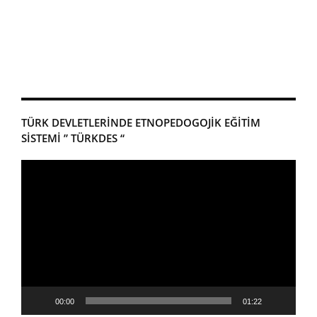
TÜRK DEVLETLERİNDE ETNOPEDOGOJİK EĞİTİM
SİSTEMİ ” TÜRKDES “
Video
oynatıcı
00:00
01:22