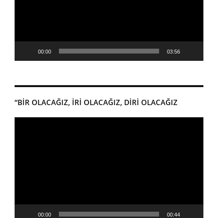
00:00
03:56
“BİR OLACAĞIZ, İRİ OLACAĞIZ, DİRİ OLACAĞIZ
Video
oynatıcı
00:00
00:44