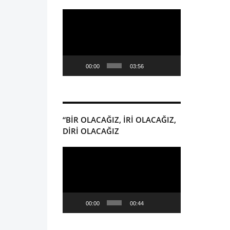
Video
oynatıcı
00:00
03:56
“BİR OLACAĞIZ, İRİ OLACAĞIZ,
DİRİ OLACAĞIZ
Video
oynatıcı
00:00
00:44