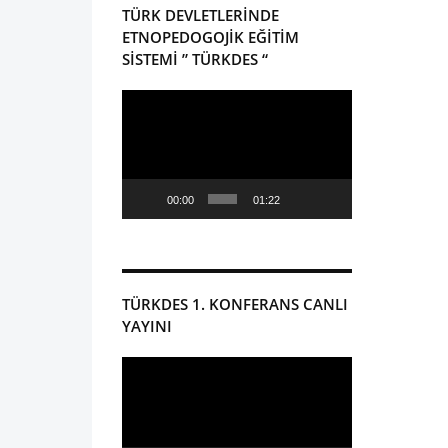
TÜRK DEVLETLERİNDE
ETNOPEDOGOJİK EĞİTİM
SİSTEMİ ” TÜRKDES “
Video
oynatıcı
00:00
01:22
TÜRKDES 1. KONFERANS CANLI
YAYINI
Video
oynatıcı