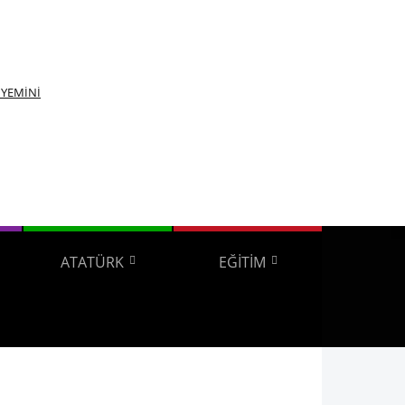
YEMİNİ
ATATÜRK
EĞİTİM