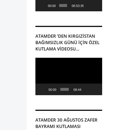
00:00
06:53:35
ATAMDER ‘DEN KIRGIZISTAN
BAĞIMSIZLIK GÜNÜ IÇIN ÖZEL
KUTLAMA VIDEOSU…
Video
oynatıcı
00:00
08:44
ATAMDER 30 AĞUSTOS ZAFER
BAYRAMI KUTLAMASI