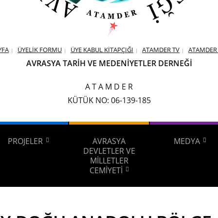
YFA
ÜYELİK FORMU
ÜYE KABUL KİTAPÇIĞI
ATAMDER TV
ATAMDER 
AVRASYA TARİH VE MEDENİYETLER DERNEĞİ
A T A M D E R
KÜTÜK NO: 06-139-185
PROJELER
AVRASYA
MEDYA
DEVLETLER VE
MİLLETLER
CEMİYETİ